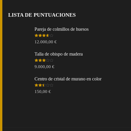
LISTA DE PUNTUACIONES
Pareja de colmillos de huesos
Valorado
12.000,00
€
en
3.67
de 5
Talla de obispo de madera
Valorado
9.000,00
€
en
3.00
de 5
Centro de cristal de murano en color
Valorado
150,00
€
en
2.49
de 5