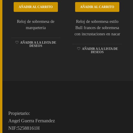
AÑADIR AL CARRITO
AÑADIR AL CARRITO
Reloj de sobremesa de
Reloj de sobremesa estilo
marqueteria
Bull frances de sobremesa
con incrustaciones en nacar
AÑADIR A LA LISTA DE
DESEOS
AÑADIR A LA LISTA DE
DESEOS
Propietario:
Angel Guerra Fernandez
NIF:52588161H