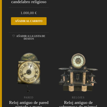
candelabro religioso
1.000,00
€
AÑADIR AL CARRITO
AÑADIR A LA LISTA DE
DESEOS
PARED
RELOJES
Reloj antiguo de pared
Reloj antiguo de
pintado a mano
sobremesa de mármol