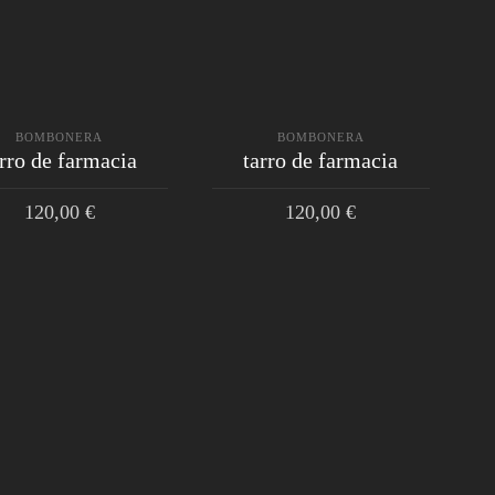
BOMBONERA
BOMBONERA
arro de farmacia
tarro de farmacia
120,00
€
120,00
€
AÑADIR AL CARRITO
AÑADIR AL CARRITO