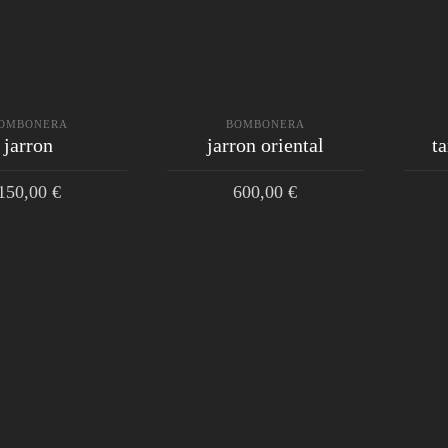
OMBONERA
BOMBONERA
jarron
jarron oriental
t
150,00
€
600,00
€
IR AL CARRITO
AÑADIR AL CARRITO