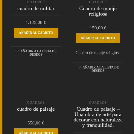
CUADROS
CUADROS
cuadro de militar
Cuadro de monje
religiosa
1.125,00
€
150,00
€
AÑADIR AL CARRITO
AÑADIR AL CARRITO
AÑADIR A LA LISTA DE
Cuadro de monje religiosa
DESEOS
AÑADIR A LA LISTA DE
DESEOS
CUADROS
CUADROS
cuadro de paisaje
Cuadro de paisaje –
Una obra de arte para
decorar con naturaleza
550,00
€
y tranquilidad.
AÑADIR AL CARRITO