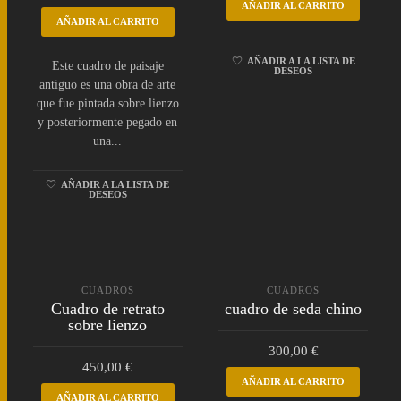
AÑADIR AL CARRITO
AÑADIR AL CARRITO
AÑADIR A LA LISTA DE
Este cuadro de paisaje
DESEOS
antiguo es una obra de arte
que fue pintada sobre lienzo
y posteriormente pegado en
una...
AÑADIR A LA LISTA DE
DESEOS
CUADROS
CUADROS
Cuadro de retrato
cuadro de seda chino
sobre lienzo
300,00
€
450,00
€
AÑADIR AL CARRITO
AÑADIR AL CARRITO