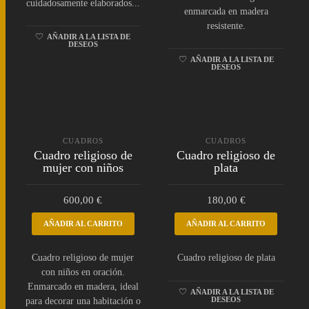
cuidadosamente elaborados...
enmarcada en madera
resistente.
AÑADIR A LA LISTA DE
DESEOS
AÑADIR A LA LISTA DE
DESEOS
CUADROS
CUADROS
Cuadro religioso de
Cuadro religioso de
mujer con niños
plata
600,00
€
180,00
€
AÑADIR AL CARRITO
AÑADIR AL CARRITO
Cuadro religioso de mujer
Cuadro religioso de plata
con niños en oración.
Enmarcado en madera, ideal
AÑADIR A LA LISTA DE
DESEOS
para decorar una habitación o