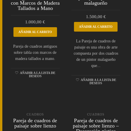
con Marcos de Madera
malagueño
Tallados a Mano
1.500,00
€
1.000,00
€
AÑADIR AL CARRITO
AÑADIR AL CARRITO
La Pareja de cuadros de
Pareja de cuadros antiguos
paisaje es una obra de arte
sobre tabla con marcos de
compuesta por dos cuadros
madera tallados a mano.
de un pintor malagueño
que...
AÑADIR A LA LISTA DE
DESEOS
AÑADIR A LA LISTA DE
DESEOS
CUADROS
CUADROS
Pareja de cuadros de
Pareja de cuadros de
paisaje sobre lienzo
paisaje sobre lienzo –