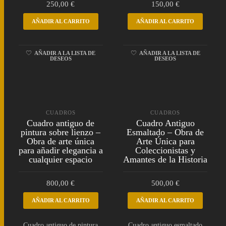
250,00
€
150,00
€
AÑADIR AL CARRITO
AÑADIR AL CARRITO
AÑADIR A LA LISTA DE
AÑADIR A LA LISTA DE
DESEOS
DESEOS
CUADROS
CUADROS
Cuadro antiguo de
Cuadro Antiguo
pintura sobre lienzo –
Esmaltado – Obra de
Obra de arte única
Arte Única para
para añadir elegancia a
Coleccionistas y
cualquier espacio
Amantes de la Historia
800,00
€
500,00
€
AÑADIR AL CARRITO
AÑADIR AL CARRITO
Cuadro antiguo de pintura
Cuadro antiguo esmaltado