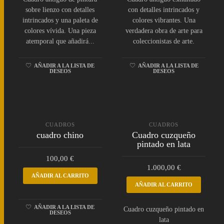
sobre lienzo con detalles
con detalles intrincados y
intrincados y una paleta de
colores vibrantes. Una
colores vívida. Una pieza
verdadera obra de arte para
atemporal que añadirá...
coleccionistas de arte.
AÑADIR A LA LISTA DE
AÑADIR A LA LISTA DE
DESEOS
DESEOS
CUADROS
CUADROS
cuadro chino
Cuadro cuzqueño
pintado en lata
100,00
€
1.000,00
€
AÑADIR AL CARRITO
AÑADIR AL CARRITO
AÑADIR A LA LISTA DE
Cuadro cuzqueño pintado en
DESEOS
lata