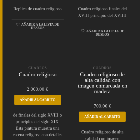
Replica de cuadro religioso
Cuadro religioso finales del
XVIII principio del XVIIII
AÑADIR A LA LISTA DE
DESEOS
AÑADIR A LA LISTA DE
DESEOS
CUADROS
CUADROS
Cuadro religioso
Cuadro religioso de
alta calidad con
imagen enmarcada en
2.000,00
€
madera
AÑADIR AL CARRITO
700,00
€
de finales del siglo XVIII o
AÑADIR AL CARRITO
principios del siglo XIX.
Esta pintura muestra una
Cuadro religioso de alta
escena religiosa con detalles
calidad con imagen