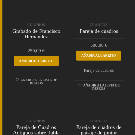
CUADROS
CUADROS
Grabado de Francisco
Pareja de cuadros
Hernandez
500,00
€
250,00
€
AÑADIR AL CARRITO
AÑADIR AL CARRITO
Pareja de cuadros
AÑADIR A LA LISTA DE
DESEOS
AÑADIR A LA LISTA DE
DESEOS
CUADROS
CUADROS
Pareja de Cuadros
Pareja de cuadros de
Antiguos sobre Tabla
paisaje de pintor