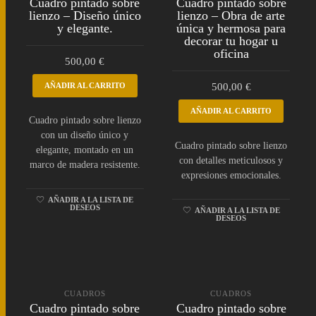
Cuadro pintado sobre
Cuadro pintado sobre
lienzo – Diseño único
lienzo – Obra de arte
y elegante.
única y hermosa para
decorar tu hogar u
oficina
500,00
€
AÑADIR AL CARRITO
500,00
€
AÑADIR AL CARRITO
Cuadro pintado sobre lienzo
con un diseño único y
Cuadro pintado sobre lienzo
elegante, montado en un
con detalles meticulosos y
marco de madera resistente.
expresiones emocionales.
AÑADIR A LA LISTA DE
DESEOS
AÑADIR A LA LISTA DE
DESEOS
CUADROS
CUADROS
Cuadro pintado sobre
Cuadro pintado sobre