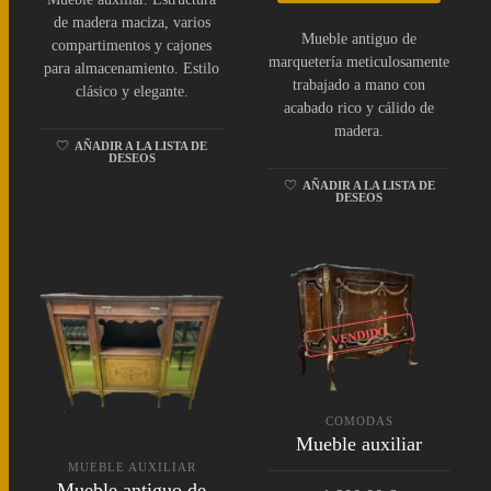
de madera maciza, varios
Mueble antiguo de
compartimentos y cajones
marquetería meticulosamente
para almacenamiento. Estilo
trabajado a mano con
clásico y elegante.
acabado rico y cálido de
madera.
AÑADIR A LA LISTA DE
DESEOS
AÑADIR A LA LISTA DE
DESEOS
VENDIDO
COMODAS
Mueble auxiliar
MUEBLE AUXILIAR
Mueble antiguo de