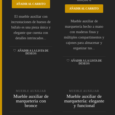
AÑADIR AL CARRITO
AÑADIR AL CARRITO
El mueble auxiliar con
Mueble auxiliar de
incrustaciones de huesos de
marquetería hecho a mano
búfalo es una pieza única y
con maderas finas y
elegante que cuenta con
múltiples compartimentos y
detalles intrincados...
cajones para almacenar y
organizar tus...
AÑADIR A LA LISTA DE
DESEOS
AÑADIR A LA LISTA DE
DESEOS
MUEBLE AUXILIAR
MUEBLE AUXILIAR
Mueble auxiliar de
Mueble auxiliar de
marqueteria con
marquetería: elegante
bronce
y funcional