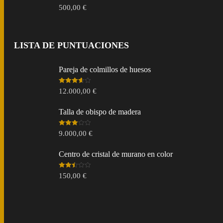
500,00
€
LISTA DE PUNTUACIONES
Pareja de colmillos de huesos
Valorado
12.000,00
€
en
3.67
de 5
Talla de obispo de madera
Valorado
9.000,00
€
en
3.00
de 5
Centro de cristal de murano en color
Valorado
150,00
€
en
2.49
de 5