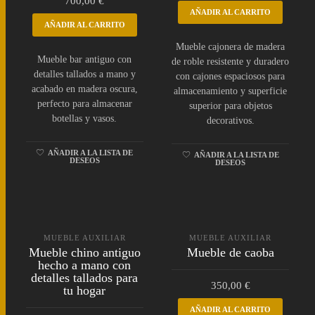
700,00
€
AÑADIR AL CARRITO
AÑADIR AL CARRITO
Mueble cajonera de madera
Mueble bar antiguo con
de roble resistente y duradero
detalles tallados a mano y
con cajones espaciosos para
acabado en madera oscura,
almacenamiento y superficie
perfecto para almacenar
superior para objetos
botellas y vasos.
decorativos.
AÑADIR A LA LISTA DE
AÑADIR A LA LISTA DE
DESEOS
DESEOS
MUEBLE AUXILIAR
MUEBLE AUXILIAR
Mueble chino antiguo
Mueble de caoba
hecho a mano con
detalles tallados para
350,00
€
tu hogar
AÑADIR AL CARRITO