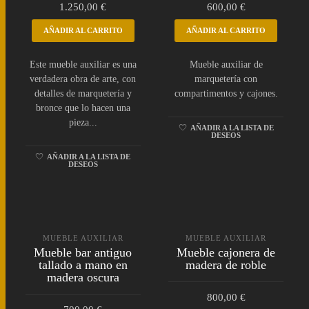
1.250,00
€
600,00
€
AÑADIR AL CARRITO
AÑADIR AL CARRITO
Este mueble auxiliar es una
Mueble auxiliar de
verdadera obra de arte, con
marquetería con
detalles de marquetería y
compartimentos y cajones.
bronce que lo hacen una
pieza...
AÑADIR A LA LISTA DE
DESEOS
AÑADIR A LA LISTA DE
DESEOS
MUEBLE AUXILIAR
MUEBLE AUXILIAR
Mueble bar antiguo
Mueble cajonera de
tallado a mano en
madera de roble
madera oscura
800,00
€