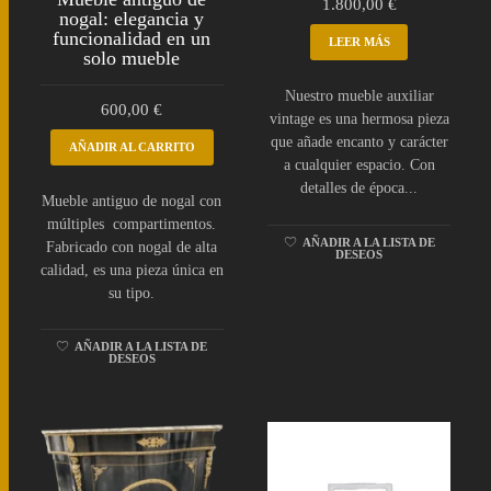
1.800,00
€
nogal: elegancia y
funcionalidad en un
LEER MÁS
solo mueble
Nuestro mueble auxiliar
600,00
€
vintage es una hermosa pieza
que añade encanto y carácter
AÑADIR AL CARRITO
a cualquier espacio. Con
detalles de época...
Mueble antiguo de nogal con
múltiples compartimentos.
AÑADIR A LA LISTA DE
Fabricado con nogal de alta
DESEOS
calidad, es una pieza única en
su tipo.
AÑADIR A LA LISTA DE
DESEOS