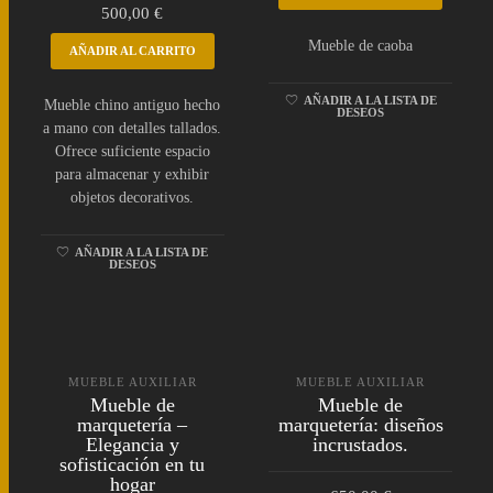
500,00
€
Mueble de caoba
AÑADIR AL CARRITO
AÑADIR A LA LISTA DE
Mueble chino antiguo hecho
DESEOS
a mano con detalles tallados.
Ofrece suficiente espacio
para almacenar y exhibir
objetos decorativos.
AÑADIR A LA LISTA DE
DESEOS
MUEBLE AUXILIAR
MUEBLE AUXILIAR
Mueble de
Mueble de
marquetería –
marquetería: diseños
Elegancia y
incrustados.
sofisticación en tu
hogar