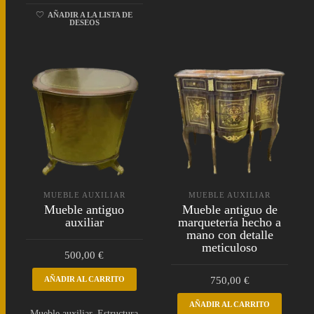
AÑADIR A LA LISTA DE
DESEOS
MUEBLE AUXILIAR
MUEBLE AUXILIAR
Mueble antiguo
Mueble antiguo de
auxiliar
marquetería hecho a
mano con detalle
meticuloso
500,00
€
AÑADIR AL CARRITO
750,00
€
AÑADIR AL CARRITO
Mueble auxiliar. Estructura