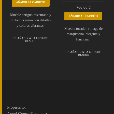
AÑADIR AL CARRITO
700,00
€
Mueble antiguo restaurado y
AÑADIR AL CARRITO
pintado a mano con detalles
y colores vibrantes.
Mueble tocador vintage de
marquetería, elegante y
AÑADIR A LA LISTA DE
funcional.
DESEOS
AÑADIR A LA LISTA DE
DESEOS
Propietario:
Angel Guerra Fernandez