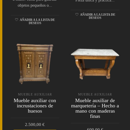
Pieza única y práctica...
objetos pequeños o...
AÑADIR A LA LISTA DE
DESEOS
AÑADIR A LA LISTA DE
DESEOS
MUEBLE AUXILIAR
MUEBLE AUXILIAR
Mueble auxiliar con
Mueble auxiliar de
incrustaciones de
marquetería – Hecho a
huesos
mano con maderas
finas
2.500,00
€
600,00
€