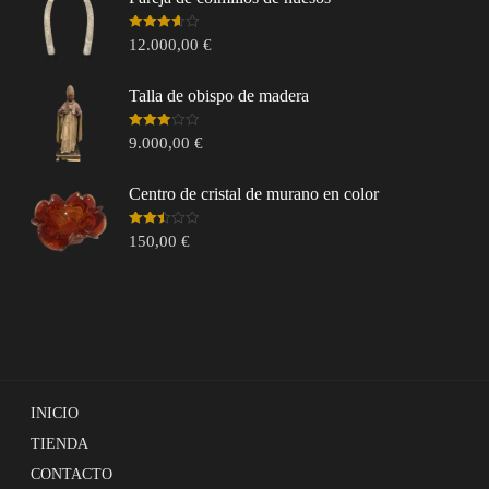
Valorado
12.000,00
€
en
3.67
de 5
Talla de obispo de madera
Valorado
9.000,00
€
en
3.00
de 5
Centro de cristal de murano en color
Valorado
150,00
€
en
2.49
de 5
INICIO
TIENDA
CONTACTO