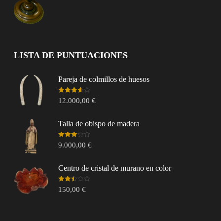
LISTA DE PUNTUACIONES
Pareja de colmillos de huesos
Valorado
12.000,00
€
en
3.67
de 5
Talla de obispo de madera
Valorado
9.000,00
€
en
3.00
de 5
Centro de cristal de murano en color
Valorado
150,00
€
en
2.49
de 5