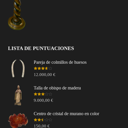
LISTA DE PUNTUACIONES
Pareja de colmillos de huesos
Valorado
12.000,00
€
en
3.67
de 5
Talla de obispo de madera
Valorado
9.000,00
€
en
3.00
de 5
Centro de cristal de murano en color
Valorado
150,00
€
en