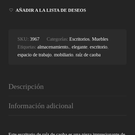
CANTIDAD
AÑADIR A LA LISTA DE DESEOS
SKU:
3967
Categorías:
Escritorios
,
Muebles
Etiquetas:
almacenamiento.
,
elegante
,
escritorio
,
espacio de trabajo
,
mobiliario
,
raíz de caoba
Descripción
Información adicional
Este escritorio de raíz de caoba es una pieza impresionante de